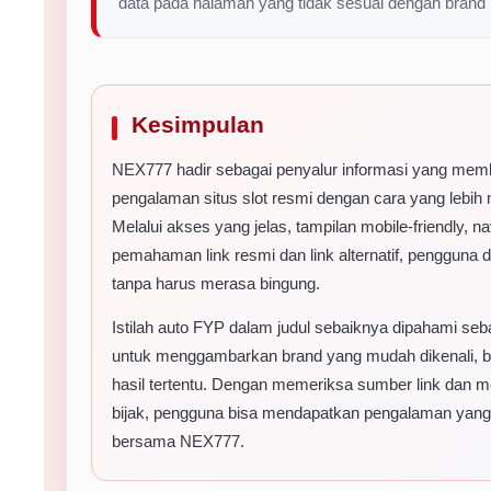
data pada halaman yang tidak sesuai dengan bran
Kesimpulan
NEX777 hadir sebagai penyalur informasi yang me
pengalaman situs slot resmi dengan cara yang lebih
Melalui akses yang jelas, tampilan mobile-friendly, na
pemahaman link resmi dan link alternatif, pengguna
tanpa harus merasa bingung.
Istilah auto FYP dalam judul sebaiknya dipahami se
untuk menggambarkan brand yang mudah dikenali, bu
hasil tertentu. Dengan memeriksa sumber link dan 
bijak, pengguna bisa mendapatkan pengalaman yang 
bersama NEX777.