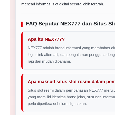
mencari informasi slot digital secara lebih terarah.
FAQ Seputar NEX777 dan Situs Sl
Apa itu NEX777?
NEX777 adalah brand informasi yang membahas akses
login, link alternatif, dan pengalaman pengguna den
rapi dan mudah dipahami.
Apa maksud situs slot resmi dalam p
Situs slot resmi dalam pembahasan NEX777 meruj
yang memiliki identitas brand jelas, susunan informas
perlu diperiksa sebelum digunakan.