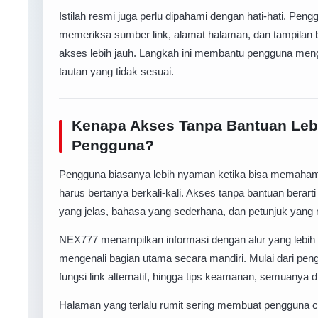
Istilah resmi juga perlu dipahami dengan hati-hati. Pen
memeriksa sumber link, alamat halaman, dan tampila
akses lebih jauh. Langkah ini membantu pengguna meng
tautan yang tidak sesuai.
Kenapa Akses Tanpa Bantuan Leb
Pengguna?
Pengguna biasanya lebih nyaman ketika bisa memaham
harus bertanya berkali-kali. Akses tanpa bantuan berarti
yang jelas, bahasa yang sederhana, dan petunjuk yang m
NEX777 menampilkan informasi dengan alur yang lebih 
mengenali bagian utama secara mandiri. Mulai dari peng
fungsi link alternatif, hingga tips keamanan, semuanya
Halaman yang terlalu rumit sering membuat pengguna c