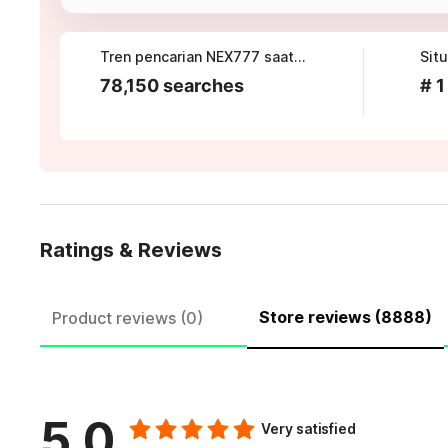
Tren pencarian NEX777 saat ini
Situ
78,150 searches
# 1
Ratings & Reviews
Store reviews (8888)
Product reviews (0)
5.0
Very satisfied