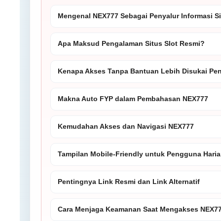
Mengenal NEX777 Sebagai Penyalur Informasi Si
Apa Maksud Pengalaman Situs Slot Resmi?
Kenapa Akses Tanpa Bantuan Lebih Disukai P
Makna Auto FYP dalam Pembahasan NEX777
Kemudahan Akses dan Navigasi NEX777
Tampilan Mobile-Friendly untuk Pengguna Hari
Pentingnya Link Resmi dan Link Alternatif
Cara Menjaga Keamanan Saat Mengakses NEX7