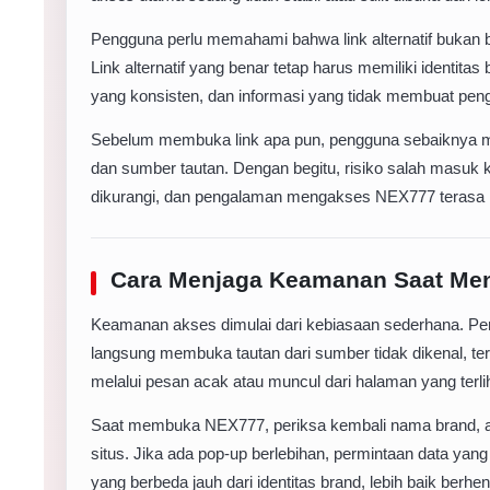
Pengguna perlu memahami bahwa link alternatif bukan b
Link alternatif yang benar tetap harus memiliki identitas
yang konsisten, dan informasi yang tidak membuat pen
Sebelum membuka link apa pun, pengguna sebaiknya 
dan sumber tautan. Dengan begitu, risiko salah masuk 
dikurangi, dan pengalaman mengakses NEX777 terasa 
Cara Menjaga Keamanan Saat Me
Keamanan akses dimulai dari kebiasaan sederhana. Pe
langsung membuka tautan dari sumber tidak dikenal, teru
melalui pesan acak atau muncul dari halaman yang terl
Saat membuka NEX777, periksa kembali nama brand, a
situs. Jika ada pop-up berlebihan, permintaan data yang 
yang berbeda jauh dari identitas brand, lebih baik berh