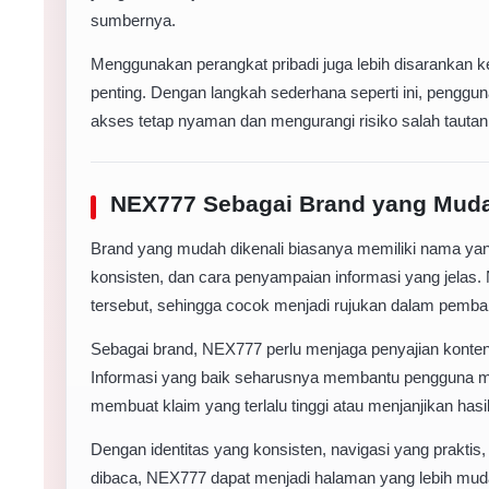
sumbernya.
Menggunakan perangkat pribadi juga lebih disarankan 
penting. Dengan langkah sederhana seperti ini, pengg
akses tetap nyaman dan mengurangi risiko salah tautan
NEX777 Sebagai Brand yang Muda
Brand yang mudah dikenali biasanya memiliki nama yan
konsisten, dan cara penyampaian informasi yang jelas.
tersebut, sehingga cocok menjadi rujukan dalam pembah
Sebagai brand, NEX777 perlu menjaga penyajian konten 
Informasi yang baik seharusnya membantu pengguna 
membuat klaim yang terlalu tinggi atau menjanjikan hasil
Dengan identitas yang konsisten, navigasi yang prakti
dibaca, NEX777 dapat menjadi halaman yang lebih muda